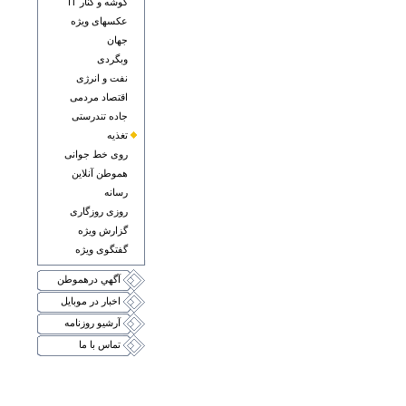
گوشه و کنار IT
عکسهای ويژه
جهان
وبگردی
نفت و انرژی
اقتصاد مردمی
جاده تندرستی
تغذيه
روی خط جوانی
هموطن آنلاين
رسانه
روزی روزگاری
گزارش ويژه
گفتگوی ويژه
آگهي درهموطن
اخبار در موبايل
آرشيو روزنامه
تماس با ما