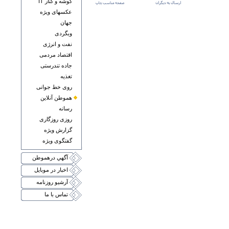
گوشه و کنار IT
عکسهای ويژه
جهان
وبگردی
نفت و انرژی
اقتصاد مردمی
جاده تندرستی
تغذيه
روی خط جوانی
هموطن آنلاين
رسانه
روزی روزگاری
گزارش ويژه
گفتگوی ويژه
آگهي درهموطن
اخبار در موبايل
آرشيو روزنامه
تماس با ما