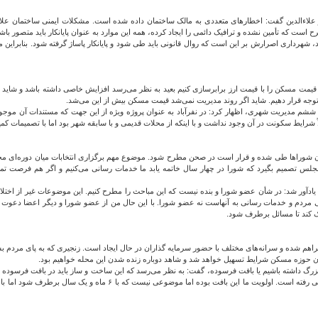
لاءالدین گفت: اخطارهای متعددی به مالک ساختمان داده شده است. مشکلات ایمنی ساختمان علاا
 که تأمین نشده و ترافیک دائمی را ایجاد کرده، همه این موارد به عنوان پایانکار باید متصور باش
 بگیرد، شهرداری اصرارش بر این است که روال قانونی باید طی شود و پایانکار پاساژ گرفته شود. بنا
مت مسکن را با قیمت ارز برابرسازی کنیم بعید به نظر می‌رسد افزایش خاصی داشته باشد و شاید 
توجه قرار دهیم. شاید اگر روند مدیریت نمی‌شد قیمت مسکن بیش از این می‌شد.
ششم مدیریت شهری، اظهار کرد: در نفرآباد به عنوان پروژه ویژه از این جهت که مستندات آن موجود ا
شرایط سکونت در آن وجود نداشت و با اینکه از محلات قدیمی و با سابقه شهر بود اما با تصمیمات کمی
یون شوراها طی شده و قرار است در صحن مطرح شود. موضوع مهم برگزاری انتخابات میان دوره‌ای 
 مجلس تصمیم بگیرد که شورا در چهار سال خاتمه یابد ما خدمات رسانی می‌کنیم و اگر هم فرصت ت
ادآور شد: در شأن عضو شورا و بنده نیست که این مباحث را مطرح کنیم. این موضوعات غیر از اختلا
حالی مردم و خدمات رسانی به آنهاست نه عضو شورا. با این حال من از عضو شورا و دیگر اعضا دعوت
مک کند تا مسائل برطرف شود.
اهم شده و سرانه‌های مختلف با حضور سرمایه گذاران در حال ایجاد است. زنجیری که به پای مردم بسته 
ن حوزه مسکن شرایط تسهیل خواهد شد و شاهد دوباره زنده شدن این محله خواهیم بود.
گ داشته باشیم یا بافت فرسوده، گفت: به نظر می‌رسد که این ساخت و ساز باید در بافت فرسوده باش
کنند. شهرداری در طول این سه سال به سمت نوسازی بافت فرسوده با ارائه بسته‌های تشویقی 