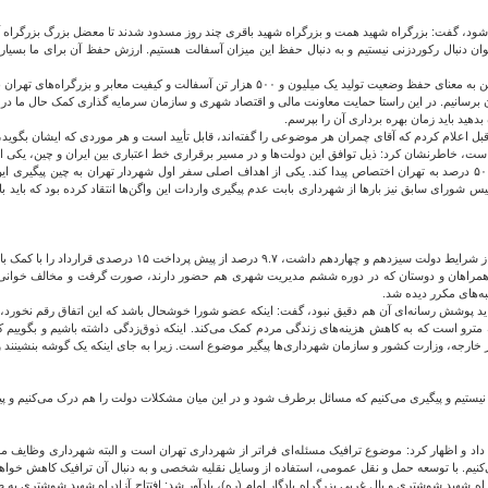
ده شود، گفت: بزرگراه شهید همت و بزرگراه شهید باقری چند روز مسدود شدند تا معضل بزرگ بزرگراه 
 میلیون و ۴۵۰ هزار تن رسیدیم، گفت: به هیچ عنوان دنبال رکوردزنی نیستیم و به دنبال حفظ این میزان آسفالت هستیم. ارزش حفظ 
ان برسانیم. در این راستا حمایت معاونت مالی و اقتصاد شهری و سازمان سرمایه گذاری کمک حال ما در 
دهید باید زمان بهره برداری آن را بپرسم.
قبل اعلام کردم که آقای چمران هر موضوعی را گفته‌اند، قابل تأیید است و هر موردی که ایشان بگ
است، خاطرنشان کرد: ذیل توافق این دولت‌ها و در مسیر برقراری خط اعتباری بین ایران و چین، یکی از 
محمدخانی اعلام کرد: از دو هزار و ۱۰۰ واگن طبق تصمیم گیری های وزارت کشور، قرار بود ۵۰ درصد به تهران اختصاص پیدا کند. یکی از اهداف اصلی سفر اول 
شورای سابق نیز بارها از شهرداری بابت عدم پیگیری واردات این واگن‌ها انتقاد کرده بود که باید با
راهان و دوستان که در دوره ششم مدیریت شهری هم حضور دارند، صورت گرفت و مخالف خوانی را شاه
به‌های مکرر دیده شد.
ه شاید پوشش رسانه‌ای آن هم دقیق نبود، گفت: اینکه عضو شورا خوشحال باشد که این اتفاق رقم نخور
 مترو است که به کاهش هزینه‌های زندگی مردم کمک می‌کند. اینکه ذوق‌زدگی داشته باشیم و بگوییم که 
رجه، وزارت کشور و سازمان شهرداری‌ها پیگیر موضوع است. زیرا به جای اینکه یک گوشه بنشینند و بگ
نیستیم و پیگیری می‌کنیم که مسائل برطرف شود و در این میان مشکلات دولت را هم درک می‌کنیم و پیگی
 داد و اظهار کرد: موضوع ترافیک مسئله‌ای فراتر از شهرداری تهران است و البته شهرداری وظای
می‌کنیم. با توسعه حمل و نقل عمومی، استفاده از وسایل نقلیه شخصی و به دنبال آن ترافیک کاهش خواه
ادراه شهید شوشتری و بال غربی بزرگراه یادگار امام (ره)، یادآور شد: افتتاح آزادراه شهید شوشتری ب