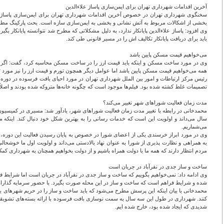
آخرین اقدامات شهرداری تهران برای ایمن‌سازی پاساژ علاءالدین
سخنگوی شهرداری تهران در خصوص آخرین اقدامات شهرداری تهران برای ایمن‌سازی پاساژ ع
بخشی از اشکالات مربوط به آتش نشانی و بخشی به ایمن‌سازی سازه است. بحث پارکینگ مطرح است
وی افزود: پاساژ علاءالدین پایانکار ندارد، به دلیل مشکلاتی که مطرح شد نتوانسته پایانکار
باید برای دریافت پایانکار تکالیف اش را در مسیر قانونی طی کند.
می‌خواهیم قیمت مسکن پایین باشد
وی در مورد ساخت مسکن و اینکه باید قیمت ارز را در ساخت مسکن محاسبه کرد، گفت: اگر قی
همه می‌خواهیم قیمت مسکن پایین باشد اما عوامل دیگر همچون تورم و قیمت ارز را نیز مورد 
رئیس مرکز ارتباطات و امور بین الملل شهرداری تهران در مورد احیای بافت فرسوده در دوره 
تصمیمات غلط کشته شده بود. فیلم‌ها موجود است که چگونه خانه‌ها متروکه شده بودند و اصلاً 
مدت زمان فعالیت شوراهای شهر تغییر می‌کند؟
محمدخانی در رابطه با تغییر مدت زمان فعالیت شوراهای شهر، یادآور شد: مسیری در کمیس
سال می‌داند و اولویت این است که خدمات رسانی را به بهترین شکل خود دنبال کند. اینکه
می‌شماریم.
وی در مورد ابراز خرسندی یکی از اعضای شورا در خصوص به پایان رسیدن فعالیت این دوره، ی
به همراهی و نظارت پذیری از شورا به عنوان نهاد بالادستی می‌داند و اولویت اول ما خوش
مردم انتظار دارند که همه ما با دولت همراه باشیم و از دولت بخواهیم همچنان به شهرداری ک
ساخت و ساز جدی در نفرآباد در جریان است
وی ادامه داد: نمی‌خواهیم بگوییم که ساخت و ساز جدی در نفرآباد در جریان است اما شرایط فر
شده و شرایط فراهم است که ساخت و ساز در این محله صورت بگیرد. با حضور سرمایه گذارا
محمدخانی با بیان اینکه این پرسش مطرح می‌شود که باید ساخت و ساز را در حریم شهرهای بزر
شدیدی که ایجاد شده بود، خارج شده ایم.