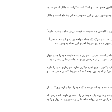
لدین جدی است و اشکالات به کرات به مالک اعلام شده،
د.
براین موضع شهرداری در این خصوص محکم و قاطع است و مالک
روند کاهشی هم نسبت به قیمت ارزش شاهد باشیم. طبیعتاً
ست، با مرگ یک محله مواجه بودیم و این محله تقریباً با
سیون ماده پنج شرایط احیای این محله به وجود آمد.
مجلس است. مدیریت شهری مدت فعالیت خود را همین چهار
مدید شود، آن را فرصتی برای خدمات رسانی بیشتر غنیمت
ف و کدورت هیچ ثمره دیگری ندارد. شهرداری خود را ملزم
 می‌کنم که به این توجه کنند که شرایط کشور خاص است و
شده بود که بتوانند ملک خود را احیا و بازسازی کنند، باز
د و شهرها باید خودشان را با حضور داوطلبانه مردم آباد
رفته است. اولویت ما این بافت بوده اما موضوعی نیست که با ۶ ماه و یک سال برطرف شود اما با افزایش صدور پروانه ساختمانی از مسیر رو به نزول و رکود