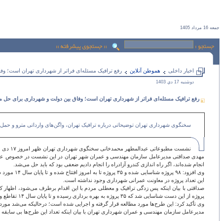
جمعه 16 مرداد 1405
اخبار داخلی
هموطن آنلاين
رفع ترافیک مسئله‌ای فراتر از شهرداری تهران است؛ و
دوشنبه 17 دي 1403
رفع ترافیک مسئله‌ای فراتر از شهرداری تهران است؛ وفاق بین دولت و شهرداری برای حل
سخنگوی شهرداری تهران توضیحاتی درباره ترافیک تهران، واگن‌های وارداتی مترو و حمل و
نشست مطبوعاتی عبدالمطهر محمدخانی سخنگوی شهرداری تهران ظهر امروز ۱۷ دی ماه ۱۴۰۳ در باغ نگارستان برگزار شد.
مهدی صداقتی مدیرعامل سازمان مهندسی و عمران شهر تهران در این نشست در خصوص عملکرد 
انجام شده‌اند، اگر راه اندازی کندرو آزادراه را انجام دادیم ضعفی بود که باید حل می‌شد.
این تعداد پروژه در معاونت عمرانی شهرداری وجود نداشته است.
پروژه از این دست شناسایی شد که ۳۵ پروژه به بهره برداری رسیده و تا پایان سال ۱۴ تقاطع و بهار سال بعد ۱۰ پروژه افتتاح می‌شود و به ۶۰ تقاطع از ۹۸ تقاطع می رسیم.
وی تأکید کرد: این طرح‌ها مورد مطالعه قرار گرفته و اجرایی شده است؛ درحالیکه می‌شد مورد 
مدیرعامل سازمان مهندسی و عمران شهرداری تهران با بیان اینکه تعداد این طرح‌ها بی سابق