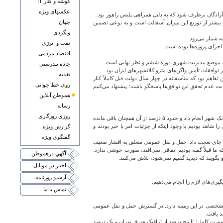
گوشه و کنار IT
عکسهای ويژه
آزادگان برطرف شود که به دلیل همراهی پلیس راهور بود.
جهان
آن برای ما بسیار بیشتر از توزیع این میزان آسفالت است و به نوعی تضمین
وبگردی
نفت و انرژی
اجرای پروژه‌ها بوده است.
اقتصاد مردمی
وید، موضع مدیریت شهری دوره ششم و نظر نهایی است.
جاده تندرستی
توافقات تأمین واگن‌های مترو کلانشهرهای ایران بود.
تغذيه
شهردار تهران به چین پیگیری این تفاهم بود که متأسفانه در چهار سال دولت قبل کاملاً کنار
روی خط جوانی
بت عدم تحقق این توافق‌ها پاسخگو باشند؛ پیشنهاد می‌کنیم
هموطن آنلاين
رسانه
روزی روزگاری
وی با تأکید بر انجام پیش پرداخت قرارداد واگن‌های چینی، یادآور شد: شهرداری بابت درکی که از شرایط دولت سیزدهم و چهاردهم داشت، ۹.۷ درصد از پیش پرداخت ۱۵ درصدی قرارداد را با کمک بانک شهر انجام داد و حدود ۵ درصد از آن همچنان باقی مانده
د بودیم با وجود اینکه از جزئیات امر با خبر بودند و
گزارش ويژه
گفتگوی ويژه
د، جای تعجب داد. حمل و نقل عمومی متعلق به اقشار ضعیف
ما قبلاً گفته بودیم اتفاقی نمی‌افتد، صورت خوشی ندارد.
آگهي درهموطن
ویند که دیدید گفتیم نمی‌شود، تلاش می‌کنند.
اخبار در موبايل
آرشيو روزنامه
ری‌های لازم را انجام می‌دهیم.
تماس با ما
ف مشخصی در این زمینه دارد. در گسترش حمل و نقل عمومی
د یافت.
ه صورت کامل؛ تا پنج درصد از ترافیک شرق تهران و یک درصد