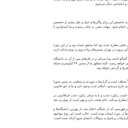
 و اجتماعی دنبال می‌شود.
ید تخصیص ارز برای واگن‌ها و حمل و نقل بیشتر از تخصیص
نجام شود. مهلت مقرر به پایان رسیده و ما امیدواریم با
گرفته که طرح آن از ادوار قبلی مطرح شده بود اما محقق نشده بود و در این دوره
ین بوستان‌های فدک، ۱۳ هکتاری، پردیسان و نهج البلاغه قرار دارد. با انجام این پروژه در تهران مسیرهای پیاده روی و دوچرخه‌ای دارید
اد و بوستان گفتگو ادامه پیدا می‌کند و در فازهای پس از آن به دانشگاه
شهید بهشتی می‌رسد. این پروژه یک شبکه از مسیرهای جدید برای شهر تهران خواهد بود. در بهمن ماه مسیر ۴۷ کیلومتر و احتمالاً در اسفند به ۶۰ کیلومتر می‌رسد و در پایان بهار به حدود ۸۰ کیلومتر خواهد رسید. البته منظور ما از مسیر ۴۷ کیلومتری شبکه
ب در شهرداری کاملاً شفاف است و گزارشات موردی و منظمی به رئیس شورا
ی خارج می‌شود، امکان جذب وجود دارد و ما از حق قانونی
است. رکورد جذب و یا به نوعی رکورد جذب فراقانونی در
ا مطرح می‌کند، جای تعجب دارد و بهتر است از مواردی نقد
دارد و فهرستی که از نخبگان اعلام شد، از بهترین دانشگاه‌ها و
قاً در دوره ایشان بوده است. جالب است این نوع مواجهه
ا به ویژه آقای چمران احترام قائل هستم و بارها و بارها گزارشات و پاسخ به سوالات اعضای شورا ارائه شده است.