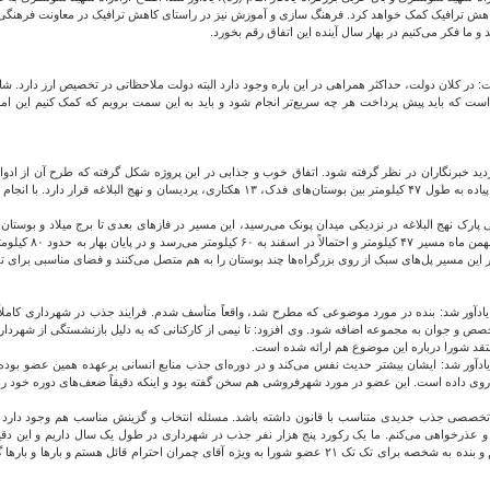
 به کاهش ترافیک کمک خواهد کرد. فرهنگ سازی و آموزش نیز در راستای کاهش ترافیک در معاونت فرهنگی
 ما فکر می‌کنیم در بهار سال آینده این اتفاق رقم بخورد.
در کلان دولت، حداکثر همراهی در این باره وجود دارد البته دولت ملاحظاتی در تخصیص ارز دارد. شا
ت که باید پیش پرداخت هر چه سریع‌تر انجام شود و باید به این سمت برویم که کمک کنیم این امر ا
منطقه ۲ هم گفت: ابتدا امیدوارم این مسیر ۴۷ کیلومتری برای بازدید خبرنگاران در نظر گرفته شود. اتفاق خوب و جذابی در این پروژه شکل 
محقق می‌شود. در فاز اول پروژه که فعلاً اسم آن مسیر زندگی است، شبکه پیاده راه و مسیر پیاده به طول ۴۷ کیلومتر ب
ارد این مسیر می‌شوید و به بخش شمالی پارک نهج البلاغه در نزدیکی میدان پونک می‌رسید، این مسیر در فازهای بعدی تا برج میل
نی بر جذب ۵۸ نفر به شهرداری به عنوان نخبه، یادآور شد: بنده در مورد موضوعی که مطرح شد، واقعاً متأسف شدم. فرایند جذ
 و جوان به مجموعه اضافه شود. وی افزود: تا نیمی از کارکنانی که به دلیل بازنشستگی از شهردار
تقد شورا درباره این موضوع هم ارائه شده است.
دآور شد: ایشان بیشتر حدیث نفس می‌کند و در دوره‌ای جذب منابع انسانی برعهده همین عضو بوده 
ان روی داده است. این عضو در مورد شهرفروشی هم سخن گفته بود و اینکه دقیقاً ضعف‌های دوره خود ر
لاش می‌کند در حوزه‌های تخصصی جذب جدیدی متناسب با قانون داشته باشد. مسئله انتخاب و گزینش مناسب هم وجود 
 و عذرخواهی می‌کنم. ما یک رکورد پنج هزار نفر جذب در شهرداری در طول یک سال داریم و این دقی
صورت می‌گیرد و به نظر می‌رسد واقعاً حدیث نفس است. ما به دنبال حاشیه و مواجهه نیستیم و بنده به شخصه برای تک تک ۲۱ عضو شور