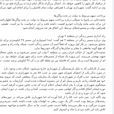
از ترافیک کل شهر را کاهش خواهد داد. اتصال بزرگراه یادگار امام (ره) به بزرگراه فتح نیز
وی در ادامه گفت: شهرداری تهران با همراهی دولت تمام تلاشش را برای انجام این تعهد می‌کند و
پرداخت سهم مربوط به دولت در بحث واگن‌ها
محمدخانی در پاسخ به سوالی درباره پرداخت سهم مربوط به دولت در بحث واگن‌ها اظهارداشت: 
ارز برای بحثی مانند واردات خودرو اهمیت داشته باشد و این درخواست ما نیز است. طبیعی اس
همراهی دولت و مجموعه‌های مرتبط، این اتفاق هر چه سریع‌تر انجام شود.
راه اندازی مسیر زندگی در منطقه ۲ تهران
وی درباره مسیر زندگی در 
که هیچ گونه تقاطعی با معابر و خیابان‌ها و گذرگاه خودروها ندارد.
محمدخانی افزود: از خیابان ایران زمین در منطقه ۲ و
ای از مسیرها است و یک مسیر که فاصله بین دو نقطه الف و ب آن ۴۷ کیلومتر برسد نیست. در این مسیر پل‌های سبک از روی بزرگراه‌ها چند بوستان را به هم متصل می‌کنند و فضای مناسبی برای تفریح و گردش خواهد بود.
نیمی از کارکنانی که به دلیل بازنشستگی از شهرداری خارج می‌شود، امکان جذب وجود دارد
در مورد تذکر یکی از اعضای شورای شهر مب
ارائه می‌شود. جذب افراد در شهرداری به عنوان یک سازمان بزرگ منطقی است که نیروی متخصص
خود هم فاصله زیادی داریم و بسیار کم از این مصوبه استفاده شده است. گزارشات به عضو من
سخنگوی شهرداری تهران با بیان اینکه ایشان اعلام کرده که جذب خاص صورت گرفته است، یا
دوره ایشان اتفاق افتاده و اگر اتهامی مبنی بر جذب دوست، آشنا و برادر باشد، در دوره ایش
شود که در آن دوره ردی از آن نباشد.
وی تأکید کرد: نمی دانم عدد ۵۸ را از کجا آورده اند اما شهرداری ت
رشته‌های مرتبط بوده است. اگر یک مورد ربطی به اتهامات وارد شده داشته باشد، می‌پذیرم
تلاش باید این باشد مردم را شاد و امیدوار کنیم.