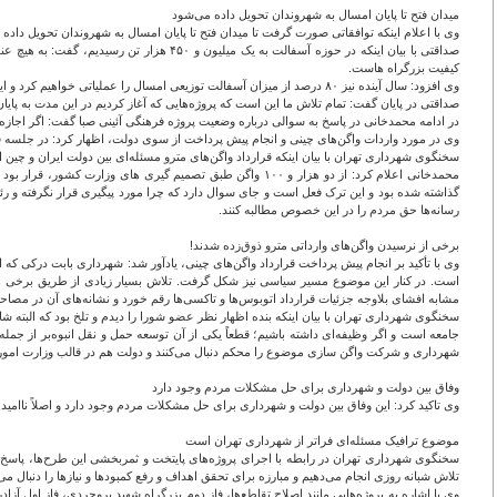
میدان فتح تا پایان امسال به شهروندان تحویل داده می‌شود
وی با اعلام اینکه توافقاتی صورت گرفت تا میدان فتح تا پایان امسال به شهروندان تحویل دا
صداقتی با بیان اینکه در حوزه آسفالت به یک
کیفیت بزرگراه هاست.
وی افزود: سال آینده نیز ۸۰ درصد از میزان آسفالت توزیعی امسال را عملیاتی خواهیم کرد و این به معنای حفظ وضعیت تولید یک میلیون و ۵۰۰ هزار تن آسفالت و کیفیت معابر و بزرگراه‌های تهران به شمار می‌رود.
صداقتی در پایان گفت: تمام تلاش ما این است که پروژه‌هایی که آغاز کردیم در این مدت به پای
در ادامه محمدخانی در پاسخ به سوالی درباره وضعیت پروژه فرهنگی آئینی صبا گفت: اگر اجازه ب
وی در مورد واردات واگن‌های چینی و انجام پیش پرداخت از سوی دولت، اظهار کرد: در جلسه 
سخنگوی شهرداری تهران با بیان اینکه قرارداد واگن‌های مترو مسئله‌ای بین دولت ایران و چین 
گذاشته شده بود و این ترک فعل است و جای سوال دارد که چرا مورد پیگیری قرار نگرفته و رئیس 
رسانه‌ها حق مردم را در این خصوص مطالبه کنند.
برخی از نرسیدن واگن‌های وارداتی مترو ذوق‌زده شدند!
است. در کنار این موضوع مسیر سیاسی نیز شکل گرفت. تلاش بسیار زیادی از طریق برخی هم
مشابه افشای بلاوجه جزئیات قرارداد اتوبوس‌ها و تاکسی‌ها رقم خورد و نشانه‌های آن در مصاح
سخنگوی شهرداری تهران با بیان اینکه بنده اظهار نظر عضو شورا را دیدم و تلخ بود که البت
جامعه است و اگر وظیفه‌ای داشته باشیم؛ قطعاً یکی از آن توسعه حمل و نقل انبوه‌بر از جمله
شهرداری و شرکت واگن سازی موضوع را محکم دنبال می‌کنند و دولت هم در قالب وزارت امور خا
وفاق بین دولت و شهرداری برای حل مشکلات مردم وجود دارد
وی تاکید کرد: این وفاق بین دولت و شهرداری برای حل مشکلات مردم وجود دارد و اصلاً ناامید 
موضوع ترافیک مسئله‌ای فراتر از شهرداری تهران است
سخنگوی شهرداری تهران در رابطه با اجرای پروژه‌های پایتخت و ثمربخشی این طرح‌ها، پاسخ
تلاش شبانه روزی انجام می‌دهیم و مبارزه برای تحقق اهداف و رفع کمبودها و نیازها را دنبال 
وی با اشاره به پروژه‌هایی مانند اصلاح تقاطع‌ها، فاز دوم بزرگراه شهید بروجردی، فاز اول آز