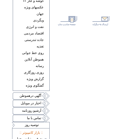
گوشه و کنار IT
عکسهای ويژه
جهان
وبگردی
نفت و انرژی
اقتصاد مردمی
جاده تندرستی
تغذيه
روی خط جوانی
هموطن آنلاين
رسانه
روزی روزگاری
گزارش ويژه
گفتگوی ويژه
آگهي درهموطن
اخبار در موبايل
آرشيو روزنامه
تماس با ما
توصيه روز
:: بازار کامپيوتر ::
معرفی تبلت چهار