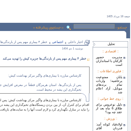
جمعه 16 مرداد 1405
اخبار داخلی
اجتماعی
خطر ۴ بیماری مهم پس از بارندگی‌ها جزیره کیش را تهدید می‌کند
تحليل
دوشنبه 1 دي 1404
:: اقتصادی ::
مدیریت حضور
خطر ۴ بیماری مهم پس از بارندگی‌ها جزیره کیش را تهدید می‌کند
کارکنان با استانداران
است
:: فناوری اطلاعات ::
کارشناس مبارزه با بیماری‌های واگیر مرکز بهداشت کیش:
پایان ممنوعیت
پرحاشیه؛ واردات
تمام برندهای
موبایل، آزاد اعلام
تخم‌گذاری این پشه در محیط است.
شد
:: روی خط جوانی ::
دلیل نوعروس برای
اقدام برای کنترل آن، از بین بردن زیستگاه‌های تخم‌گذاری این پشه د
طلاق 6 ماه بعد از
را نباید در منازل نگهداری کرد و لازم است آنها را به سایت‌های بازیافت
عقد چه بود؟
:: ورزش ::
اولادقباد کوتاه آمد:
قدردان آقای