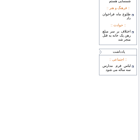
شمسایی هستم
:: فرهنگ و هنر ::
طلوع ماه فراخوان
داد
:: حوادث ::
اختلاف بر سر مبلغ
رهن یک خانه به قتل
منجر شد
يادداشت
:: اجتماعی ::
لباس فرم مدارس
سه ساله می شود