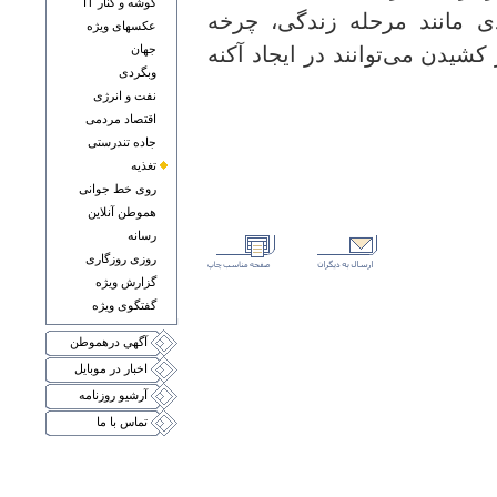
گوشه و کنار IT
 مانند مرحله زندگی، چرخه
عکسهای ويژه
شیدن می‌توانند در ایجاد آکنه
جهان
وبگردی
نفت و انرژی
اقتصاد مردمی
جاده تندرستی
تغذيه
روی خط جوانی
هموطن آنلاين
رسانه
روزی روزگاری
گزارش ويژه
گفتگوی ويژه
آگهي درهموطن
اخبار در موبايل
آرشيو روزنامه
تماس با ما