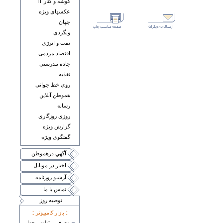
گوشه و کنار IT
عکسهای ويژه
جهان
وبگردی
نفت و انرژی
اقتصاد مردمی
جاده تندرستی
تغذيه
روی خط جوانی
هموطن آنلاين
رسانه
روزی روزگاری
گزارش ويژه
گفتگوی ويژه
آگهي درهموطن
اخبار در موبايل
آرشيو روزنامه
تماس با ما
توصيه روز
:: بازار کامپيوتر ::
معرفی تبلت چهار