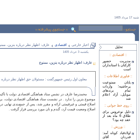
شنبه 17 مرداد 1405
اخبار خارجی
اقتصادی
عارف: اظهار نظر درباره بنزین، ممن
تحليل
يكشنبه 3 خرداد 1405
:: اقتصادی ::
مدیریت حضور
عارف: اظهار نظر درباره بنزین، ممنوع
کارکنان با استانداران
است
:: فناوری اطلاعات ::
معاون اول رئیس جمهورگفت : مسئولان حق اظهار نظر درباره مو
پایان ممنوعیت
پرحاشیه؛ واردات
تمام برندهای
محمدرضا عارف در نشس ستاد هماهنگی اقتصادی دولت با تأکی
موبایل، آزاد اعلام
شد
موضوع بنزین را ندارد . در نشست ستاد هماهنگی اقتصادی دولت، ب
اصلاح قیمتی و غیرقیمتی ارائه و مقرر شد، پس از جمع‌بندی نهای
:: روی خط جوانی ::
اصلاح وضعیت قیمت آرد، گندم و نان مورد بررسی قرار گرفت .
دلیل نوعروس برای
طلاق 6 ماه بعد از
عقد چه بود؟
:: ورزش ::
اولادقباد کوتاه آمد:
قدردان آقای