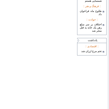
شمسایی هستم
:: فرهنگ و هنر ::
طلوع ماه فراخوان
داد
:: حوادث ::
اختلاف بر سر مبلغ
رهن یک خانه به قتل
منجر شد
يادداشت
:: اقتصادی ::
تخم مرغ ارزان شد