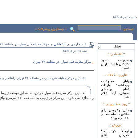
شنبه 17 مرداد 1405
اخبار خارجی
اجتماعی
مرکز معاینه فنی سیار، در منطقه ۲۲ تهران
تحليل
شنبه 23 خرداد 1405
:: اقتصادی ::
مدیریت حضور
مرکز معاینه فنی سیار، در منطقه ۲۲ تهران
کارکنان با استانداران
است
:: فناوری اطلاعات ::
نخستین مرکز معاینه فنی سیار، در منطقه ۲۲ تهران راه‌اندازی می‌شود.
پایان ممنوعیت
پرحاشیه؛ واردات
تمام برندهای
موبایل، آزاد اعلام
شد
راه‌اندازی می شود . این مرکز در زمینی به مساحت ۳۷۰ مترمربع واقع در محله زیبادشت، جنب فروشگاه شهروند مستقر می‌شود.
:: روی خط جوانی ::
دلیل نوعروس برای
طلاق 6 ماه بعد از
عقد چه بود؟
:: ورزش ::
اولادقباد کوتاه آمد:
قدردان آقای