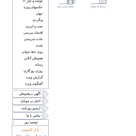
گوشه و کنار IT
عکسهای ويژه
جهان
وبگردی
نفت و انرژی
اقتصاد مردمی
جاده تندرستی
تغذيه
روی خط جوانی
هموطن آنلاين
رسانه
روزی روزگاری
گزارش ويژه
گفتگوی ويژه
آگهي درهموطن
اخبار در موبايل
آرشيو روزنامه
تماس با ما
توصيه روز
:: بازار کامپيوتر ::
معرفی تبلت چهار