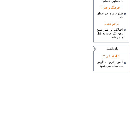
شمسایی هستم
:: فرهنگ و هنر ::
طلوع ماه فراخوان
داد
:: حوادث ::
اختلاف بر سر مبلغ
رهن یک خانه به قتل
منجر شد
يادداشت
:: اجتماعی ::
لباس فرم مدارس
سه ساله می شود