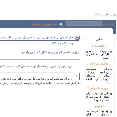
يكشنبه 18 مرداد 1405
اخبار خارجی
اقتصادی
ورود شاخص کل بورس به کانال ۵ میلیون واحدی
تحليل
دوشنبه 25 خرداد 1405
:: اقتصادی ::
مدیریت حضور
ورود شاخص کل بورس به کانال ۵ میلیون واحدی
کارکنان با استانداران
است
:: فناوری اطلاعات ::
بورس تهران امروز با رشد قابل توجه شاخص کل، به سطح ۴ میلیون و ۹۸۰ هزار واحد رسید و تنها فاصله‌ای اندک تا ورود به کانال ۵ میلیون واحدی دارد.
پایان ممنوعیت
پرحاشیه؛ واردات
تمام برندهای
موبایل، آزاد اعلام
شد
افزایش نسبی تقاضا در نمادهای کوچک و متوسط بازار است. ارزش معاملات امروز بازار سرمایه نیز به حدود ۱۹۶ هزار و ۳۰۰ میلیا
:: روی خط جوانی ::
دلیل نوعروس برای
طلاق 6 ماه بعد از
عقد چه بود؟
:: ورزش ::
اولادقباد کوتاه آمد:
قدردان آقای