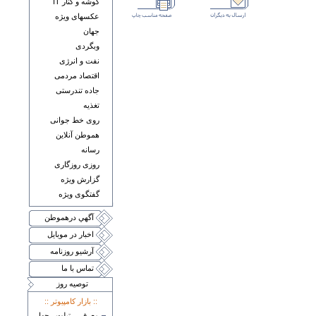
گوشه و کنار IT
عکسهای ويژه
جهان
وبگردی
نفت و انرژی
اقتصاد مردمی
جاده تندرستی
تغذيه
روی خط جوانی
هموطن آنلاين
رسانه
روزی روزگاری
گزارش ويژه
گفتگوی ويژه
آگهي درهموطن
اخبار در موبايل
آرشيو روزنامه
تماس با ما
توصيه روز
:: بازار کامپيوتر ::
معرفی تبلت چهار