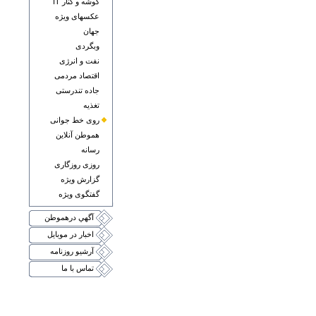
گوشه و کنار IT
عکسهای ويژه
جهان
وبگردی
نفت و انرژی
اقتصاد مردمی
جاده تندرستی
تغذيه
روی خط جوانی
هموطن آنلاين
رسانه
روزی روزگاری
گزارش ويژه
گفتگوی ويژه
آگهي درهموطن
اخبار در موبايل
آرشيو روزنامه
تماس با ما