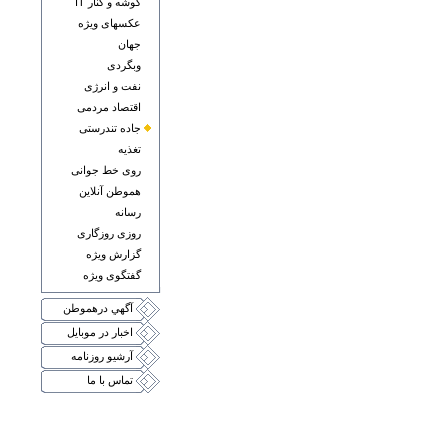
گوشه و کنار IT
عکسهای ويژه
جهان
وبگردی
نفت و انرژی
اقتصاد مردمی
جاده تندرستی
تغذيه
روی خط جوانی
هموطن آنلاين
رسانه
روزی روزگاری
گزارش ويژه
گفتگوی ويژه
آگهي درهموطن
اخبار در موبايل
آرشيو روزنامه
تماس با ما