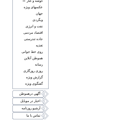
گوشه و کنار IT
عکسهای ويژه
جهان
وبگردی
نفت و انرژی
اقتصاد مردمی
جاده تندرستی
تغذيه
روی خط جوانی
هموطن آنلاين
رسانه
روزی روزگاری
گزارش ويژه
گفتگوی ويژه
آگهي درهموطن
اخبار در موبايل
آرشيو روزنامه
تماس با ما