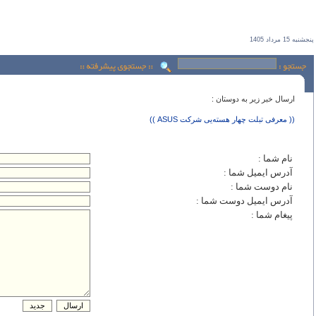
پنجشنبه 15 مرداد 1405
ارسال خبر زير به دوستان :
(( معرفی تبلت چهار هسته‌يی شرکت ASUS‎ ))
نام شما :
آدرس ايميل شما :
نام دوست شما :
آدرس ايميل دوست شما :
پيغام شما :