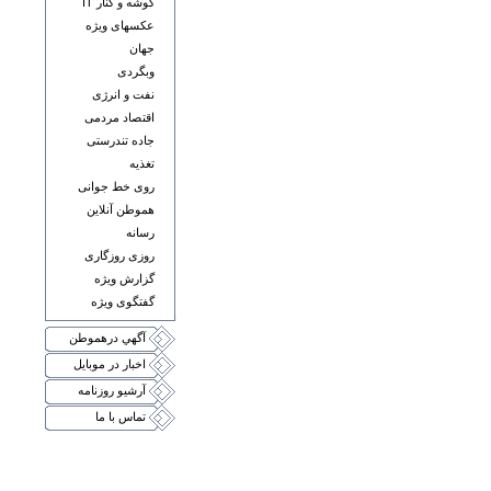
گوشه و کنار IT
عکسهای ويژه
جهان
وبگردی
نفت و انرژی
اقتصاد مردمی
جاده تندرستی
تغذيه
روی خط جوانی
هموطن آنلاين
رسانه
روزی روزگاری
گزارش ويژه
گفتگوی ويژه
آگهي درهموطن
اخبار در موبايل
آرشيو روزنامه
تماس با ما