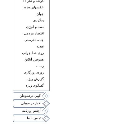
گوشه و کنار IT
عکسهای ويژه
جهان
وبگردی
نفت و انرژی
اقتصاد مردمی
جاده تندرستی
تغذيه
روی خط جوانی
هموطن آنلاين
رسانه
روزی روزگاری
گزارش ويژه
گفتگوی ويژه
آگهي درهموطن
اخبار در موبايل
آرشيو روزنامه
تماس با ما