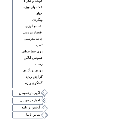
گوشه و کنار IT
عکسهای ويژه
جهان
وبگردی
نفت و انرژی
اقتصاد مردمی
جاده تندرستی
تغذيه
روی خط جوانی
هموطن آنلاين
رسانه
روزی روزگاری
گزارش ويژه
گفتگوی ويژه
آگهي درهموطن
اخبار در موبايل
آرشيو روزنامه
تماس با ما