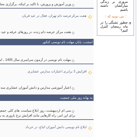
مروری بر زندگی
وزیر آموزش و پرورش، با تاکید بر اینکه، برگزاری مجازی امتحانات نهایی م
مبارکشان داشته
باشیم
هفت مرکزعرضه دام تهران، فعال در عید قربان
:: می دونيد که ::
چطور تشنگی را در
ماه رمضان کنترل
کنیم؟
هفت مرکز عرضه دام زنده، در روزهای عرفه و عید ق
امشب، پایان مهلت نام نویسی کنکور
مهلت نام نویسی در آزمون سراسری سال 1405 ، امروز 2 خرداد پایان می یابد .
افزایش 3 برابری اعتبارات مدارس عشایری
اعتبار آموزشی مدارس و دانش آموزان عشایری سه بر
به بهانه روز ملی جمعیت
سی ام اردیبهشت، روز ابلاغ سیاست های کلی جمعیت
برای این امر، راه کارهایی مانند افزایش نرخ باروری ب
ابلاغ نام نویسی دانش آموزان اتباع، در خرداد