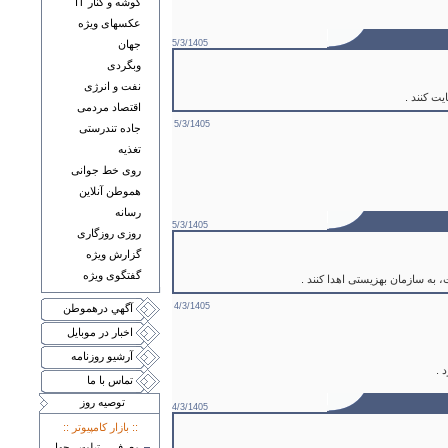
گوشه و کنار IT
عکسهای ويژه
5/3/1405
جهان
وبگردی
نفت و انرژی
ت کنند .
اقتصاد مردمی
5/3/1405
جاده تندرستی
تغذيه
روی خط جوانی
هموطن آنلاين
رسانه
5/3/1405
روزی روزگاری
گزارش ويژه
گفتگوی ويژه
 به سازمان بهزیستی اهدا کنند .
4/3/1405
آگهي درهموطن
اخبار در موبايل
آرشيو روزنامه
 .
تماس با ما
توصيه روز
4/3/1405
:: بازار کامپيوتر ::
معرفی تبلت چهار