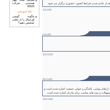
هسته‌يی شرکت
ASUS‎
3/3/1405
:: نکته آموزشی ::
چگونه گوشی
اورجینال را از تقلبی
تشخیص دهیم؟
2/3/1405
30/2/1405
30/2/1405
رتقای پویایی، بالندگی و جوانی جمعیت اشاره شده است و
 تسهیلات و بیمه های مناسب برای مادران اشاره شده است .
30/2/1405