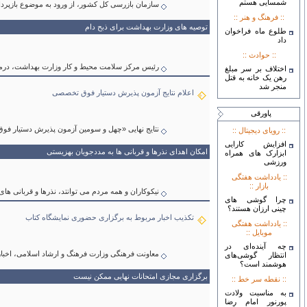
شمسایی هستم
سازمان بازرسی کل کشور، از ورود به موضوع بازپرد
:: فرهنگ و هنر ::
توصیه های وزارت بهداشت برای ذبح دام
طلوع ماه فراخوان
داد
:: حوادث ::
رئیس مرکز سلامت محیط و کار وزارت بهداشت، درمان
اختلاف بر سر مبلغ
رهن یک خانه به قتل
منجر شد
اعلام نتایج آزمون پذیرش دستیار فوق تخصصی
پاورقی
نتایج نهایی «چهل و سومین آزمون پذیرش دستیار ف
:: رويای ديجيتال ::
افزایش کارایی
امکان اهدای نذرها و قربانی ها به مددجویان بهزیستی
ابزارک های همراه
ورزشی
:: يادداشت هفتگی
بازار ::
نیکوکاران و همه مردم می توانتد، نذرها و قربانی ها
چرا گوشی های
چینی ارزان هستند؟
تکذیب اخبار مربوط به برگزاری حضوری نمایشگاه کتاب
:: يادداشت هفتگی
موبايل ::
چه آینده‌ای در
معاونت فرهنگی وزارت فرهنگ و ارشاد اسلامی، اخبار
انتظار گوشی‌های
هوشمند است؟
برگزاری مجازی امتحانات نهایی ممکن نیست
:: نقطه سر خط ::
به مناسبت ولادت
پورنور امام رضا