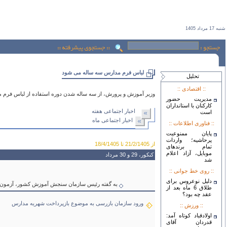
شنبه 17 مرداد 1405
لباس فرم مدارس سه ساله می شود
تحليل
:: اقتصادی ::
وزیر آموزش و پرورش، از سه ساله شدن دوره استفاده از لباس فرم م
مدیریت حضور
کارکنان با استانداران
اخبار اجتماعی هفته
است
اخبار اجتماعی ماه
:: فناوری اطلاعات ::
پایان ممنوعیت
پرحاشیه؛ واردات
از 21/2/1405 تا 18/4/1405
تمام برندهای
موبایل، آزاد اعلام
کنکور، 29 و 30 مرداد
شد
:: روی خط جوانی ::
دلیل نوعروس برای
به گفته رئیس سازمان سنجش آموزش کشور، آزمون سراسری سال 1405 روزهای پنج شنبه و جمعه 29 
طلاق 6 ماه بعد از
عقد چه بود؟
ورود سازمان بازرسی به موضوع بازپرداخت شهریه مدارس
:: ورزش ::
اولادقباد کوتاه آمد:
قدردان آقای