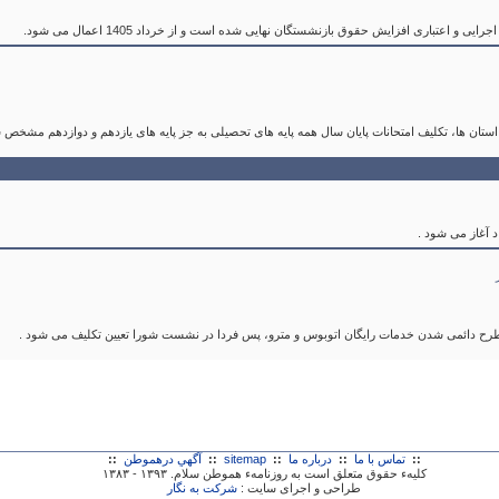
عتباری افزایش حقوق‌ بازنشستگان نهایی شده است و از خرداد 1405 اعمال می شود.
ستان ها، تکلیف امتحانات پایان سال همه پایه های تحصیلی به جز پایه های یازدهم و دوازدهم مشخص
د آغاز می شود .
طرح دائمی شدن خدمات رایگان اتوبوس و مترو، پس فردا در نشست شورا تعیین تکلیف می شود .
::
تماس با ما
::
درباره ما
::
sitemap
::
آگهي درهموطن
::
کليهء حقوق متعلق است به روزنامهء هموطن سلام. ۱۳۹۳ - ۱۳۸۳
طراحی و اجرای سايت :
شرکت به نگار